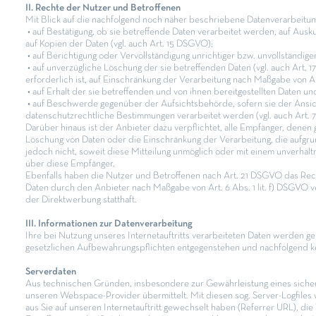
II. Rechte der Nutzer und Betroffenen
Mit Blick auf die nachfolgend noch näher beschriebene Datenverarbeitu
• auf Bestätigung, ob sie betreffende Daten verarbeitet werden, auf Ausk
auf Kopien der Daten (vgl. auch Art. 15 DSGVO);
• auf Berichtigung oder Vervollständigung unrichtiger bzw. unvollständige
• auf unverzügliche Löschung der sie betreffenden Daten (vgl. auch Art. 
erforderlich ist, auf Einschränkung der Verarbeitung nach Maßgabe von 
• auf Erhalt der sie betreffenden und von ihnen bereitgestellten Daten u
• auf Beschwerde gegenüber der Aufsichtsbehörde, sofern sie der Ansich
datenschutzrechtliche Bestimmungen verarbeitet werden (vgl. auch Art.
Darüber hinaus ist der Anbieter dazu verpflichtet, alle Empfänger, den
Löschung von Daten oder die Einschränkung der Verarbeitung, die aufgrund 
jedoch nicht, soweit diese Mitteilung unmöglich oder mit einem unverhä
über diese Empfänger.
Ebenfalls haben die Nutzer und Betroffenen nach Art. 21 DSGVO das Rech
Daten durch den Anbieter nach Maßgabe von Art. 6 Abs. 1 lit. f) DSGVO
der Direktwerbung statthaft.
III. Informationen zur Datenverarbeitung
Ihre bei Nutzung unseres Internetauftritts verarbeiteten Daten werden g
gesetzlichen Aufbewahrungspflichten entgegenstehen und nachfolgend k
Serverdaten
Aus technischen Gründen, insbesondere zur Gewährleistung eines sichere
unseren Webspace-Provider übermittelt. Mit diesen sog. Server-Logfiles 
aus Sie auf unseren Internetauftritt gewechselt haben (Referrer URL), die