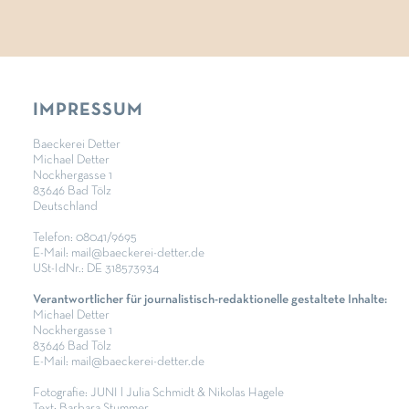
IMPRESSUM
Baeckerei Detter
Michael Detter
Nockhergasse 1
83646 Bad Tölz
Deutschland
Telefon: 08041/9695
E-Mail: mail@baeckerei-detter.de
USt-IdNr.: DE 318573934
Verantwortlicher für journalistisch-redaktionelle gestaltete Inhalte:
Michael Detter
Nockhergasse 1
83646 Bad Tölz
E-Mail: mail@baeckerei-detter.de
Fotografie: JUNI l Julia Schmidt & Nikolas Hagele
Text: Barbara Stummer