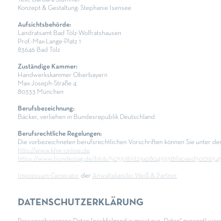
Konzept & Gestaltung: Stephanie Isensee
Aufsichtsbehörde:
Landratsamt Bad Tölz-Wolfratshausen
Prof.-Max-Lange-Platz 1
83646 Bad Tölz
Zuständige Kammer:
Handwerkskammer Oberbayern
Max-Joseph-Straße 4
80333 München
Berufsbezeichnung:
Bäcker, verliehen in Bundesrepublik Deutschland
Berufsrechtliche Rege
lungen
:
Die vorbezeichneten berufsrechtlichen Vorschriften können Sie unter de
http://www.khw-online.de
https://www.bundestag.de/blob/505518/d29a280459381fa0aed500165451
Impressum-Generator
der
Anwaltskanzlei Weiß & Partner
DATENSCHUTZERKLÄRUNG