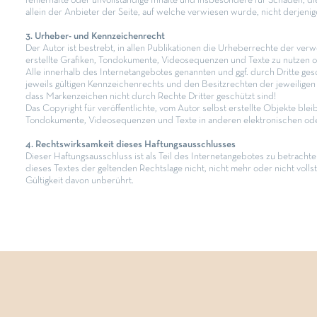
fehlerhafte oder unvollständige Inhalte und insbesondere für Schäden, d
allein der Anbieter der Seite, auf welche verwiesen wurde, nicht derjenige
3. Urheber- und Kennzeichenrecht
Der Autor ist bestrebt, in allen Publikationen die Urheberrechte der v
erstellte Grafiken, Tondokumente, Videosequenzen und Texte zu nutzen o
Alle innerhalb des Internetangebotes genannten und ggf. durch Dritte 
jeweils gültigen Kennzeichenrechts und den Besitzrechten der jeweiligen 
dass Markenzeichen nicht durch Rechte Dritter geschützt sind!
Das Copyright für veröffentlichte, vom Autor selbst erstellte Objekte blei
Tondokumente, Videosequenzen und Texte in anderen elektronischen oder 
4. Rechtswirksamkeit dieses Haftungsausschlusses
Dieser Haftungsausschluss ist als Teil des Internetangebotes zu betracht
dieses Textes der geltenden Rechtslage nicht, nicht mehr oder nicht volls
Gültigkeit davon unberührt.