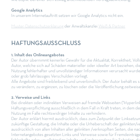
Google Analytics
In unserem Internetauftritt setzen wir Google Analytics nicht ein.
Muster-Datenschutzerklärung
der Anwaltskanzlei
Weiß & Partner
HAFTUNGSAUSSCHLUSS
1. Inhalt des Onlineangebotes
Der Autor übernimmt keinerlei Gewähr für die Aktualität, Korrektheit, Vol
Autor, welche sich auf Schäden materieller oder ideeller Art beziehen, 
Nutzung fehlerhafter und unvollständiger Informationen verursacht wurden
oder grob fahrlässiges Verschulden vorliegt.
Alle Angebote sind freibleibend und unverbindlich. Der Autor behält es 
zu verändern, zu ergänzen, zu löschen oder die Veröffentlichung zeitweise
2. Verweise und Links
Bei direkten oder indirekten Verweisen auf fremde Webseiten ("Hyperlin
Haftungsverpflichtung ausschließlich in dem Fall in Kraft treten, in dem 
Nutzung im Falle rechtswidriger Inhalte zu verhindern.
Der Autor erklärt hiermit ausdrücklich, dass zum Zeitpunkt der Linksetzun
zukünftige Gestaltung, die Inhalte oder die Urheberschaft der gelinkten/ve
ausdrücklich von allen Inhalten aller gelinkten /verknüpften Seiten, die n
Internetangebotes gesetzten Links und Verweise sowie für Fremdeinträge i