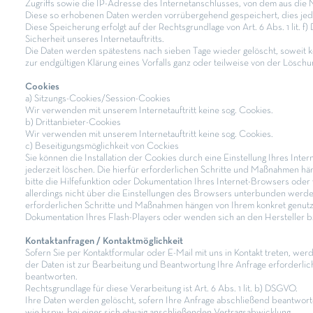
Zugriffs sowie die IP-Adresse des Internetanschlusses, von dem aus die Nu
Diese so erhobenen Daten werden vorrübergehend gespeichert, dies jed
Diese Speicherung erfolgt auf der Rechtsgrundlage von Art. 6 Abs. 1 lit. f)
Sicherheit unseres Internetauftritts.
Die Daten werden spätestens nach sieben Tage wieder gelöscht, soweit k
zur endgültigen Klärung eines Vorfalls ganz oder teilweise von der Lösc
Cookies
a) Sitzungs-Cookies/Session-Cookies
Wir verwenden mit unserem Internetauftritt keine sog. Cookies.
b) Drittanbieter-Cookies
Wir verwenden mit unserem Internetauftritt keine sog. Cookies.
c) Beseitigungsmöglichkeit von Cockies
Sie können die Installation der Cookies durch eine Einstellung Ihres Int
jederzeit löschen. Die hierfür erforderlichen Schritte und Maßnahmen h
bitte die Hilfefunktion oder Dokumentation Ihres Internet-Browsers oder
allerdings nicht über die Einstellungen des Browsers unterbunden werden.
erforderlichen Schritte und Maßnahmen hängen von Ihrem konkret genutzte
Dokumentation Ihres Flash-Players oder wenden sich an den Hersteller 
Kontaktanfragen / Kontaktmöglichkeit
Sofern Sie per Kontaktformular oder E-Mail mit uns in Kontakt treten, w
der Daten ist zur Bearbeitung und Beantwortung Ihre Anfrage erforderlich 
beantworten.
Rechtsgrundlage für diese Verarbeitung ist Art. 6 Abs. 1 lit. b) DSGVO.
Ihre Daten werden gelöscht, sofern Ihre Anfrage abschließend beantwor
wie bspw. bei einer sich etwaig anschließenden Vertragsabwicklung.